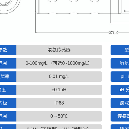
参数
氨氮传感器
型
范围
0-100mg/L （可选0~1000mg/L）
氨氮
分辨率
0.01 mg/L
pH
精度
±0.1pH
pH 
等级
IP68
最深
范围
0 ~ 50℃
传感