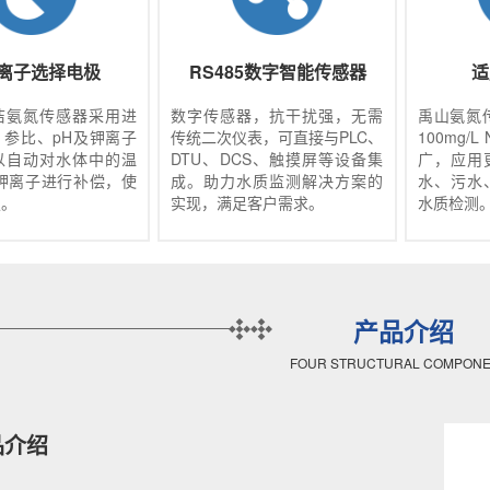
离子选择电极
RS485数字智能传感器
适
洁氨氮传感器采用进
数字传感器，抗干扰强，无需
禹山氨氮传
、参比、pH及钾离子
传统二次仪表，可直接与PLC、
100mg/
以自动对水体中的温
DTU、DCS、触摸屏等设备集
广，应用
、钾离子进行补偿，使
成。助力水质监测解决方案的
水、污水
定。
实现，满足客户需求。
水质检测
产品介绍
FOUR STRUCTURAL COMPON
品介绍