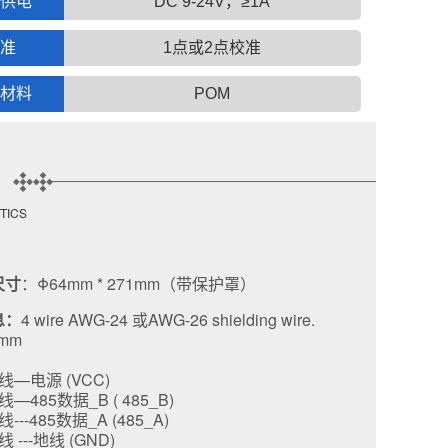
供电
DC 9-24V，≥1A
准
1点或2点校准
材料
POM
TICS
尺寸
：Φ64mm * 271mm（带保护罩）
息：
4 wire AWG-24 或AWG-26 shielding wire.
5mm
线—电源 (VCC)
—485数据_B ( 485_B)
--485数据_A (485_A)
 ---地线 (GND)