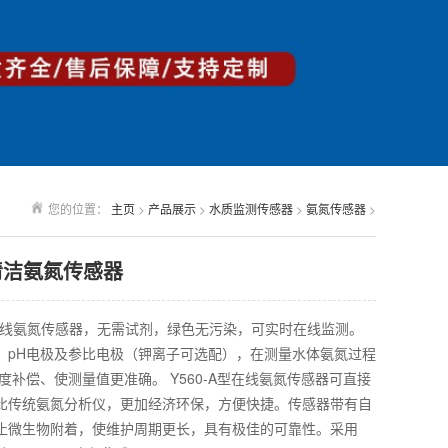
您的位置：
主页
>
产品展示
>
水质监测传感器
>
氨氮传感器
>
自清洁氨氮传感器
型在线氨氮传感器，无需试剂，绿色无污染，可实时在线监测。
、pH电极及参比电极（钾离子可选配），在测量水体氨氮过程
度补偿、使测量值更准确。 Y560-A型在线氨氮传感器可直接
比传统氨氮分析仪，更加经济环保，方便快捷。传感器带有自
止微生物附着，使维护周期更长，具有极佳的可靠性。采用