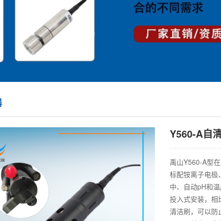
器
Y560-A
禹山Y560-A
标配铵离子电极
中、自动pH和温
投入式安装，相
清洁刷，可以防