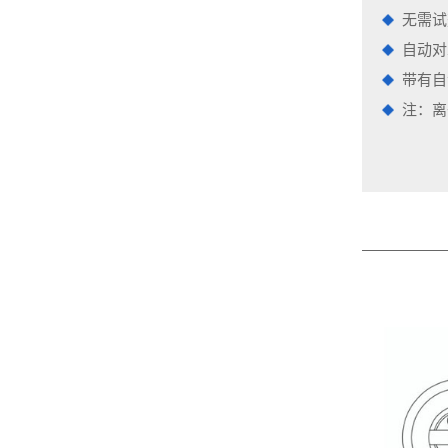
无需试
自动对
带有自
注：离