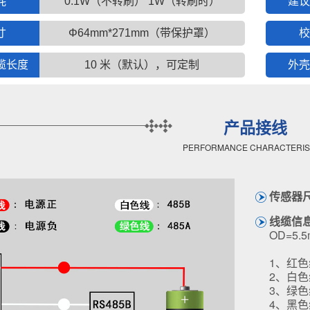
耗
0.1W（不转刷） 1W（转刷时）
建议
寸
Φ64mm*271mm（带保护罩）
校
缆长度
10 米（默认），可定制
外壳
产品接线
PERFORMANCE CHARACTERIS
传感器
线缆信
OD=5.
1、红色
2、白色线
3、绿色线-
4、黑色线