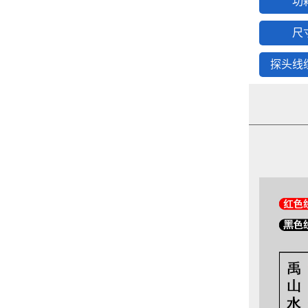
功
尺
探头线