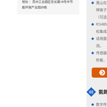
地址 ：苏州工业园区东长路18号中节
禹山在
能环保产业园25栋
钾离子
（可选
RS4
松集成
适用面
测。
传感器
附着，
02
氨
数字传