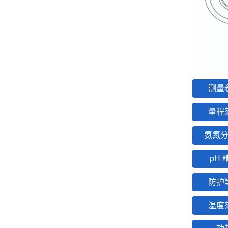
测量
量程
氨氮
pH 
防护
温度