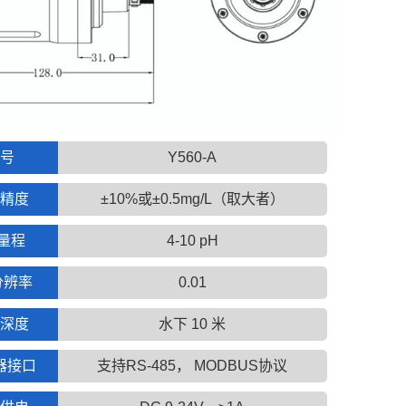
号
Y560-A
精度
±10%或±0.5mg/L（取大者）
 量程
4-10 pH
分辨率
0.01
深度
水下 10 米
器接口
支持RS-485， MODBUS协议