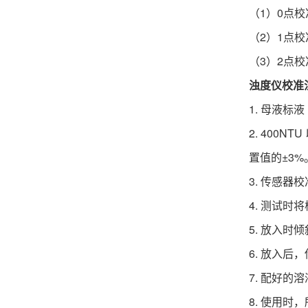
（1）0点
（2）1点
（3）2点
浊度仪校准
1.
母液标液（
2. 400
置值的±3%
3. 传感
4. 测试
5. 放入
6. 放入后
7. 配好的
8. 使用