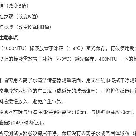
校准（改变B值）
校准步骤（改变K值）
校准步骤（改变K值和B值）
注意事项
4000NTU）标液放置于冰箱（4-8℃）避光保存，有效使用期限
NTU 以上的标液需放置于冰箱（4-8℃）避光保存，400NTU
。
器校准前需用去离子水清洁传感器测量端面，用无尘纸巾擦拭干净测
时将校准液放入棕色的广口瓶（或避光的玻璃烧杯），将将传感器用
时倾斜着缓慢放入，避免产生气泡。
，传感器前端与容器底部保持距离应>10cm，与侧壁距离应>3cm
溶液最好24小时内使用。
时，所有测试仪器必须擦拭干净，保证没有去离子水或者固体颗粒