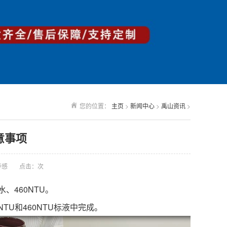
您的位置：
主页
>
新闻中心
>
禹山资讯
>
意事项
传感
点击：
次
、460NTU。
TU和460NTU标液中完成。