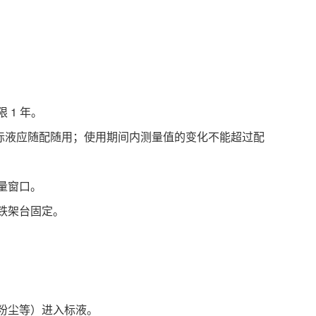
 1 年。
 一下的标液应随配随用；使用期间内测量值的变化不能超过配
量窗口。
铁架台固定。
。
（粉尘等）进入标液。