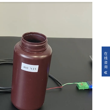
在
线
咨
询