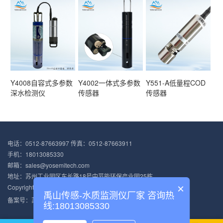
Y4008自容式多参数
Y4002一体式多参数
Y551-A低量程COD
深水检测仪
传感器
传感器
电话：0512-87663997 传真：0512-87663911
手机：18013085330
邮箱：sales@yosemitech.com
地址：苏州工业园区东长路18号中节能环保产业园25栋
×
Copyright © 2012-2021 苏州禹山传感科技有限公司 版权所有
禹山传感-水质监测仪厂家 咨询热
备案号：
苏ICP备13047028号-4
苏公网安备 32059002003468号
线:18013085330