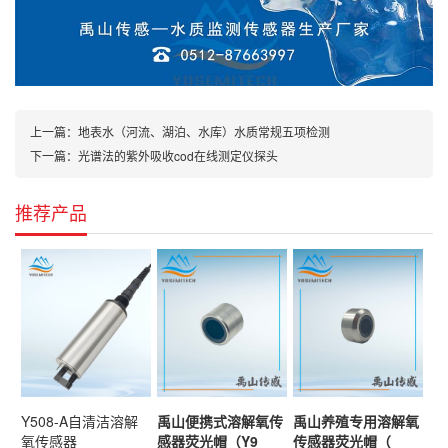
上一篇：
地表水（河流、湖泊、水库）水质常规五项检测
下一篇：
光谱法的紫外吸收cod在线测定仪探头
推荐产品
Y508-A自清洁溶解
禹山便携式溶解氧传
禹山养殖专用溶解氧
氧传感器
感器荧光帽（Y9
传感器荧光帽（