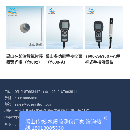
禹山在线溶解氧传感
禹山多功能手持仪表
Y600-A&Y507-A便
器荧光帽（Y9002）
（Y600-A）
携式手持溶氧仪
电话：0512-87663997 传真：0512-87663911
手机：18013085330
邮箱：sales@yosemitech.com
地址：苏州工业园区东长路18号中节能环保产业园25栋
×
Copyright © 2012-2021 苏州禹山传感科技有限公司 版权所有
禹山传感-水质监测仪厂家 咨询热
备案号：
苏ICP备13047028号-4
苏公网安备 32059002003468号
线:18013085330