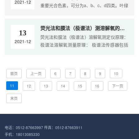
2021-12
重要光合色素，可分为a、b、c、d四类。叶绿
素不溶于水，而溶于有机溶剂，如乙醇、丙
酮、乙醚、氯仿等；叶绿素不很稳定，光、
荧光法和膜法（极谱法）测溶解氧的区别
酸、碱、氧、....
13
荧光法和膜法（极谱法）溶解氧测定仪原理：
2021-12
极谱法溶解氧测量原理： 极谱法传感器包括
一个银质的阳极和在底部呈环形的金质的阴
极，一个薄的半透过性膜，在传感器上展开，
可以....
首页
上一页
6
7
8
9
10
11
12
13
14
15
16
下一页
末页
电话：0512-87663997 传真：0512-87663911
手机：18013085330