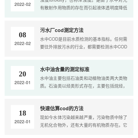
2022-02
有散射作用物质的存在而引起液体透明度降低
的一种量度。水中悬浮及胶体微粒会散射和吸
收通过样品的光线，光线的散射现象产生浊
污水厂cod测定方法
度，利....
08
水中COD是目前水质检测的基本指标。任何需
2022-02
要往外排放污水的行业，都需要检测水中COD
的含量，符合标准才可以排放，不符合标准则
需要进行治理后才可以排放。 化学需氧量
水中油含量的测定标准
COD （Chem....
20
水中油主要包括石油类和动植物油类两大类物
2022-01
质。石油类以烃类形式存在，主要包括烷烃，
环烷烃和芳香烃。动植物油是动物油与植物油
的总称，主要是饱和脂肪酸和不饱和脂肪酸的
快速估算cod的方法
甘....
18
现如今水体污染越来越严重，污染物质中除了
2022-01
无机化合物外，还有大量的有机物质存在。它
们是以毒性和使水体溶解氧减少的形式对生态