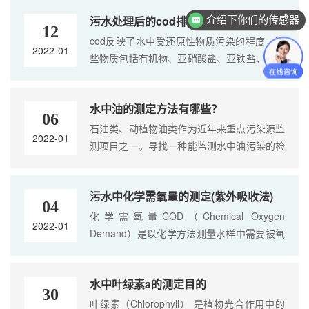
系统产生影响。由于水中有机物种类繁多，难
污水处理后的cod排放标准
介绍下你们的传感器
以....
12
cod反映了水中受还原性物质污染的程度，这
2022-01
些物质包括有机物、亚硝酸盐、亚铁盐、硫化
物等。以mg/L为单位。 污水处理中cod排放标
准。 企业cod排放标准是：100~200mg/L，这
水中油的测定方法有哪些？
个标准应对于....
06
石油类、动植物油类作为近年来重点污染源监
2022-01
测项目之一。寻找一种能监测水中油污染的检
测技术，是石油、水环境等污染中必不可少的
部分。庞大的市场需求加快了检测技术的更新
污水中化学需氧量的测定(紫外吸收法)
速....
04
化学需氧量COD（Chemical Oxygen
2022-01
Demand）是以化学方法测量水样中需要被氧
化的还原性物质的量。废水、废水处理厂出水
和受污染的水中，能被强氧化剂氧化的物质
水中叶绿素a的测定目的
（一般为有机物）的氧当量....
30
叶绿素（Chlorophyll） 是植物光合作用中的