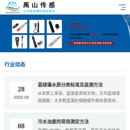
行业动态
蓝绿藻水质分类标准及监测方法
28
从本质上来说，蓝藻是原核生物，又叫蓝绿藻
2022-02
蓝细菌；大多数蓝藻的细胞壁外面有胶质衣，
因此又叫粘藻。在所有藻类生物中，蓝藻是最
简单、最原始的一种。蓝藻是单细胞生物，没
污水浊度的现场测定方法
有....
08
浊度turbidity，也称浑浊度。是由于水中对光